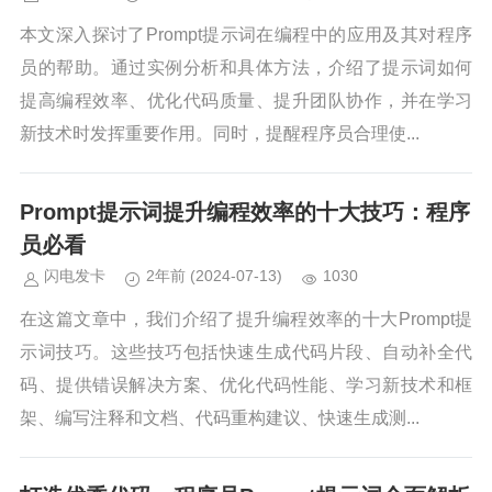
本文深入探讨了Prompt提示词在编程中的应用及其对程序
员的帮助。通过实例分析和具体方法，介绍了提示词如何
提高编程效率、优化代码质量、提升团队协作，并在学习
新技术时发挥重要作用。同时，提醒程序员合理使...
Prompt提示词提升编程效率的十大技巧：程序
员必看
闪电发卡
2年前
(2024-07-13)
1030
在这篇文章中，我们介绍了提升编程效率的十大Prompt提
示词技巧。这些技巧包括快速生成代码片段、自动补全代
码、提供错误解决方案、优化代码性能、学习新技术和框
架、编写注释和文档、代码重构建议、快速生成测...