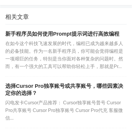
多人协作时有个隐藏神器——实时协同编辑。我们
团队现在用这个功能做code review，同事可以直接
相关文章
在我的代码上添加批注或修改建议，所有变动都会
实时同步。有次远程调试时，两个同事同时帮我修
新手程序员如何使用Prompt提示词进行高效编程
改不同文件的问题，效率比来回发代码片段高太多
在如今这个科技飞速发展的时代，编程已成为越来越多人
了。不过要注意网络稳定性，偶尔会出现同步延迟
的必备技能。作为一名新手程序员，你可能会觉得编程是
的情况。
一项艰巨的任务，特别是当你面对各种复杂的问题时。然
而，有一个强大的工具可以帮助你轻松上手，那就是Pr...
说到调试，内置的调试器让我彻底告别了Chrome D
evTools的频繁切换。直接在编辑器里打断点、查看
调用堆栈、监控变量变化，还能可视化展示数据
选择Cursor Pro独享账号或共享账号，哪些因素决
定你的选择？
流。处理复杂bug时，我习惯用它的"时间旅行调
试"功能回放代码执行过程，比console.log大法直观
闪电发卡Cursor产品推荐： Cursor独享账号普号 Cursor
Pro共享账号 Cursor Pro独享账号 Cursor Pro代充 客服微
十倍。唯一的小遗憾是对某些冷门框架的支持还不
信...
够完善。