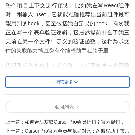
整个项目上下文进行预测。比如我在写React组件
时，刚输入"use"，它就能准确推荐出当前组件最可
能用到的hook，甚至包括我自定义的hook。有次我
正在写一个表单验证逻辑，它居然提前补全了我三
天前在另一个文件中定义的验证函数，这种跨越文
件的关联能力简直像有个编程助手在脑子里。
代码重构体验也上了新台阶。以前要修改一个函数
名，得手动全局搜索替换，现在只要右键选择"重命
阅读更多
名"，所有引用点都会自动更新，连注释里的函数名
都会被智能识别。最夸张的是上周修改一个老旧项
目的API接口，Cursor Pro不仅帮我更新了调用代
返回列表
码，还顺带修正了配套的TypeScript类型定义，整个
过程只用了15秒。
上一篇：
如何合法获取Cursor Pro会员折扣？官方促销活动追踪
下一篇：
Cursor Pro官方会员与竞品对比：AI编程助手市场全景分析