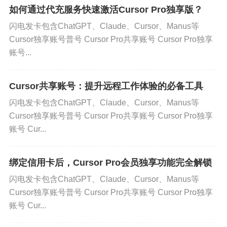
性能优化方面，会员版解锁的"代码分析"工具帮了大
如何通过代充服务快速激活Cursor Pro独享版？
忙。它会用色块标注出可能存在性能问题的代码
闪电发卡包含ChatGPT、Claude、Cursor、Manus等
段，比如未做缓存的循环计算、重复渲染的React组
Cursor独享账号普号 Cursor Pro共享账号 Cursor Pro独享
件等。我的一个项目经过它的提示优化后，首屏加
账号...
载时间直接从4.2秒降到了1.8秒。现在团队里都戏称
这是"防秃头警报器"。
Cursor共享账号：提升远程工作体验的必备工具
闪电发卡包含ChatGPT、Claude、Cursor、Manus等
当然也有需要适应的地方。初期最大的挑战是快捷
Cursor独享账号普号 Cursor Pro共享账号 Cursor Pro独享
键体系完全不同，我花了三天才改掉肌肉记忆。它
账号 Cur...
的命令面板设计很特别，需要输入自然语言指令
（比如"提取这个函数为公共方法"），刚开始总觉得
绑定信用卡后，Cursor Pro会员独享功能完全解锁
不如直接敲命令快，但习惯后发现这种交互方式反
闪电发卡包含ChatGPT、Claude、Cursor、Manus等
而更符合思维流。
Cursor独享账号普号 Cursor Pro共享账号 Cursor Pro独享
账号 Cur...
插件生态目前还不如VS Code丰富，但官方精选的5
0+插件已经覆盖了主流需求。我常用的Tailwind CS