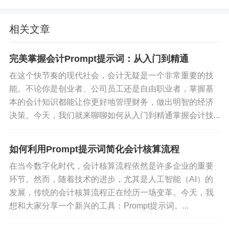
决方案。这不仅节省了时间，还减少了由于错误未
及时发现而导致的更大损失。
相关文章
除了在日常操作中减少错误，ChatGPT还可以在决
完美掌握会计Prompt提示词：从入门到精通
策支持中发挥重要作用。会计不仅仅是记录和报告
在这个快节奏的现代社会，会计无疑是一个非常重要的技
财务数据，更重要的是通过这些数据进行分析，为
能。不论你是创业者、公司员工还是自由职业者，掌握基
企业决策提供支持。ChatGPT可以通过对历史数据
本的会计知识都能让你更好地管理财务，做出明智的经济
的分析，预测未来的财务趋势，帮助企业做出更明
决策。今天，我们就来聊聊如何从入门到精通掌握会计技...
智的决策。例如，它可以预测现金流，识别出潜在
的财务风险，从而帮助企业提前采取措施，避免财
如何利用Prompt提示词简化会计核算流程
务危机。
在当今数字化时代，会计核算流程依然是许多企业的重要
环节。然而，随着技术的进步，尤其是人工智能（AI）的
当然，ChatGPT在会计自动化中的应用不仅仅局限
发展，传统的会计核算流程正在经历一场变革。今天，我
于大企业。对于中小企业来说，它同样具有很大的
想和大家分享一个新兴的工具：Prompt提示词。...
潜力。中小企业往往缺乏专业的财务团队，但财务