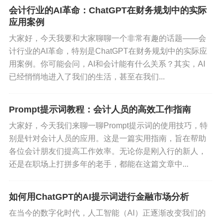
管理对它们来说同样重要。通过引入ChatGPT，中
会计行业的AI革命：ChatGPT在财务规划中的实际
小企业可以享受到与大企业同样的智能化财务管理
应用案例
服务，提升财务管理水平，减少错误，提高经营效
大家好，今天我要和大家聊聊一个非常有趣的话题——会
率。
计行业的AI革命，特别是ChatGPT在财务规划中的实际应
用案例。你可能会问，AI和会计能有什么关系？其实，AI
虽然ChatGPT在会计自动化中表现出色，但它也并
已经悄悄地进入了我们的生活，甚至在我们...
非完美。首先，它的性能依赖于训练数据的质量和
数量。如果训练数据存在偏差或错误，ChatGPT的
Prompt提示词教程：会计人员的高效工作指南
输出结果也可能受到影响。因此，在实际应用中，
大家好，今天我们来聊一聊Prompt提示词的使用技巧，特
仍需财务人员对其结果进行监督和验证。此外，随
别是针对会计人员的应用。这是一篇实用指南，旨在帮助
着数据隐私和安全问题的日益凸显，如何确保ChatG
各位会计朋友们提高工作效率。无论你是刚入行的新人，
PT在处理财务数据时的安全性也是一个需要关注的
还是在职场上打拼多年的老手，都能在这篇文章中...
问题。
如何用ChatGPT的AI提示词进行金融市场分析
总的来说，ChatGPT为会计自动化带来了巨大的变
革。它不仅能提高工作效率，减少人为错误，还能
在当今的数字化时代，人工智能（AI）正逐渐改变我们的