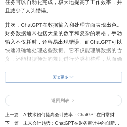
任务可以自动化完成，极大地提高了工作效率，并
且减少了人为错误。
其次，ChatGPT在数据输入和处理方面表现出色。
财务数据通常包括大量的数字和复杂的表格，手动
输入不仅耗时，还容易出现错误。而ChatGPT可以
快速准确地处理这些数据。它不仅能理解数据的含
义，还能根据预设的规则进行分类和整理，从而确
保数据的准确性和一致性。
阅读更多
另外，ChatGPT还能帮助发现和纠正财务错误。在
传统的财务工作中，发现错误往往需要耗费大量时
间和精力，尤其是当错误隐藏在大量数据中时。而C
返回列表
hatGPT可以通过对数据的自动分析，快速识别出潜
上一篇：
AI技术如何提高会计效率：ChatGPT在日常财务工作中的使用方法
在的问题。例如，如果某个账户的余额与预期不
下一篇：
未来会计趋势：ChatGPT在财务审计中的创新应用
符，ChatGPT可以自动发出警报，并提供可能的解