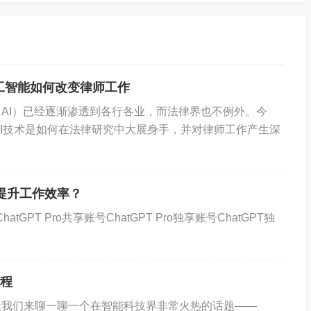
用户的浏览、购买历史进行分析，结合用户的地理位置、年
。平台还使用ChatGPT与用户进行实时互动，解答他们的
人工智能如何改变律师工作
结果显示，该平台的用户满意度和销售额都有显著提升。
AI）已经逐渐渗透到各行各业，而法律界也不例外。今
的AI技术是如何在法律研究中大展身手，并对律师工作产生深
销
社交媒体上与用户互动，进行品牌推广。ChatGPT能够识别
号提升工作效率？
复，增加了品牌的亲和力和用户粘性。同时，品牌通过AI
atGPT Pro共享账号ChatGPT Pro独享账号ChatGPT独
保了活动的高效推进。
教程
天我们来聊一聊一个在智能科技界非常火热的话题——