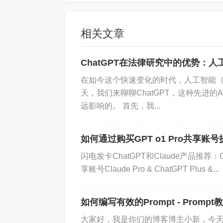
1. 电商平台的精准推荐
相关文章
某大型电商平台通过引入AI技术，对
龄、性别等信息，生成个性化的商品推荐
ChatGPT在法律研究中的优势：
疑问，并根据对话内容调整推荐策略。
在如今这个快速变化的时代，人工智能（
天，我们来聊聊ChatGPT，这种先进
2. 快消品品牌的社交媒体营
远影响的。 首先，我...
一家知名的快消品品牌利用ChatGPT在
如何通过购买GPT o1 Pro共享账
用户提问的意图，并给出专业且有趣的回
闪电发卡ChatGPT和Claude产品推荐：Ch
分析用户反馈，及时调整营销策略，确
享账号Claude Pro & ChatGPT Plus &...
实现数据驱动营销的步骤
如何编写有效的Prompt - Prompt
1. 明确目标
大家好，我是你们的博客博主小新，今