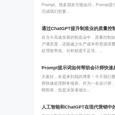
Prompt。很多朋友可能会问，Promp
完成我们想要...
首先，企业需要明确数据驱动营销的具
为了提升用户满意度？明确的目标能够
通过ChatGPT提升制造业的质量控
2. 数据收集
在当今高速发展的制造业中，质量控制
户满意度，还能减少生产成本和资源浪
处理效率低、分析精度不足等。...
企业需要确定需要收集哪些数据，并选
企业还可以利用社交媒体、网站分析工具
Prompt提示词如何帮助会计师快
3. 数据分析
大家好，欢迎来到我的博客！今天我们要聊
师快速处理财务报表。作为一名会计师
晴雨表，也是决策者做出...
收集到数据后，需要对其进行整理和分析。
wer BI等，或者借助AI技术自动分析
人工智能和ChatGPT在现代营销中
4. 制定策略