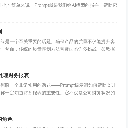
t是什么？简单来说，Prompt就是我们给AI模型的指令，帮助它
体目标。例如，是为了增加销售额、提高品牌知名度，还是
指导数据的收集和分析，确保每一步都有的放矢。
制
始终是一个至关重要的话题。确保产品的质量不仅能提升客
费。然而，传统的质量控制方法常常面临许多挑战，如数据
择合适的工具和渠道。除了传统的问卷调查、访谈等方法，
、CRM系统等收集用户行为数据。
速处理财务报表
聊一个非常实用的话题——Prompt提示词如何帮助会计
，你一定知道财务报表的重要性。它不仅是公司财务状况的
这一步可以使用专业的数据分析软件，如Tableau、Po
数据，提取有价值的信息。
的角色