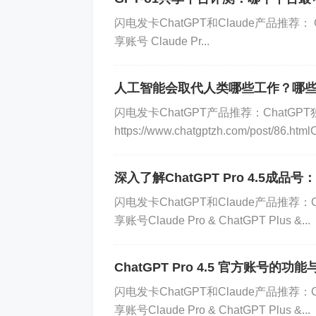
ChatGPT GPT-4生成的
闪电发卡ChatGPT和Claude产品推荐： Ch
享账号 Claude Pr...
当技术的光芒遇见人类的困惑：
在信息技术飞速发展的当今世界，我们
人工智能会取代人类哪些工作？哪
应用已经深入到生活的每一个角落，许
闪电发卡ChatGPT产品推荐：ChatGP
轻轻一点，便能迎刃而解。在这样的背
https://www.chatgptzh.com/post/86
的增多，我们面临的问题将会越来越少
深入了解ChatGPT Pro 4.5成品
首先，我们不可否认，技术的进步确实
闪电发卡ChatGPT和Claude产品推荐：Ch
如，在信息检索方面，过去我们可能需
享账号Claude Pro & ChatGPT Plus &...
和人工智能助手能在几秒钟内帮我们找
题解决流程和效率。
ChatGPT Pro 4.5 官方账号
然而，问题的本质并不仅仅是信息的缺
闪电发卡ChatGPT和Claude产品推荐：Ch
享账号Claude Pro & ChatGPT Plus &...
技术的进步带来的不仅是答案的丰富，