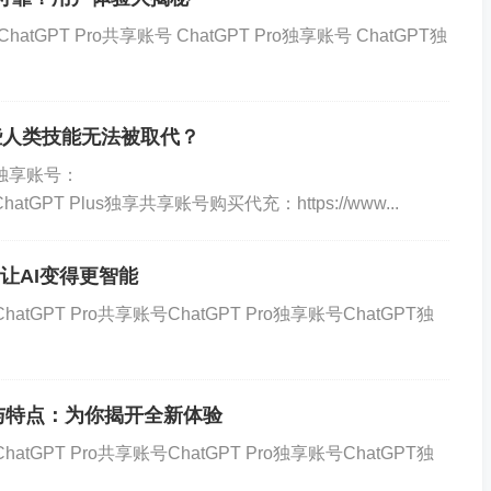
文章：（用时30s）
atGPT Pro共享账号 ChatGPT Pro独享账号 ChatGPT独
互联网和人工智能时代的疑问
似乎正处在一个答案触手可及的时代。互联网和人工智能的
些人类技能无法被取代？
多曾经需要耗费大量时间和精力才能解决的问题，现在只需
T独享账号：
景下，有人提出了一个看似合理的假设：随着问题解决手段
.htmlChatGPT Plus独享共享账号购买代充：https://www...
。然而，真实的情况是否真如此简单和直接？
号：让AI变得更智能
在很大程度上减少了我们在日常生活中遇到的各种难题。比
atGPT Pro共享账号ChatGPT Pro独享账号ChatGPT独
要花费数小时甚至数日翻阅书籍和文档，而现在，搜索引擎
到所需信息。在这一点上，技术无疑极大地优化了我们的问
的功能与特点：为你揭开全新体验
乏。随着我们对世界的认知不断加深，新的问题层出不穷。
atGPT Pro共享账号ChatGPT Pro独享账号ChatGPT独
更是问题认知的拓展。人工智能和大数据可以帮我们分析过