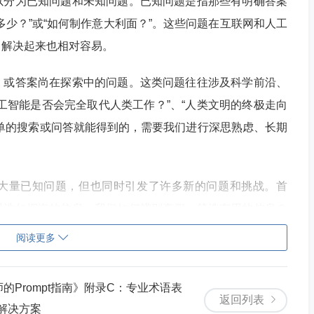
以分为已知问题和未知问题。已知问题是指那些有明确答案
多少？”或“如何制作意大利面？”。这些问题在互联网和人工
，解决起来也相对容易。
，或答案尚在探索中的问题。这类问题往往涉及科学前沿、
工智能是否会完全取代人类工作？”、“人类文明的终极走向
单的搜索或问答就能得到的，需要我们进行深思熟虑、长期
大量已知问题，但也同时引发了许多新的问题和挑战。首
对浩如烟海的信息，我们如何辨别真假、筛选有用的信息？
律问题。人工智能是否应该拥有自主权？在医疗、司法等重
阅读更多
些都是亟待解决的新问题。
师的Prompt指南》附录C：专业术语表
改变我们的思维方式和生活方式。我们越来越依赖科技，是
返回列表
题解决方案
？面对复杂问题，我们是否会习惯于寻求现成答案，而忽略