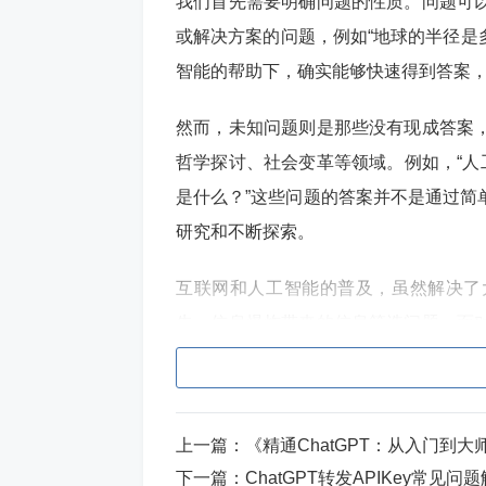
我们首先需要明确问题的性质。问题可
或解决方案的问题，例如“地球的半径是
智能的帮助下，确实能够快速得到答案
然而，未知问题则是那些没有现成答案
哲学探讨、社会变革等领域。例如，“人
是什么？”这些问题的答案并不是通过简
研究和不断探索。
互联网和人工智能的普及，虽然解决了
先，信息爆炸带来的信息筛选问题。面
其次，人工智能的应用带来了伦理和法
要领域，人工智能的决策是否可信？这
上一篇：
《精通ChatGPT：从入门到大
此外，互联网和人工智能的发展，也在
下一篇：
ChatGPT转发APIKey常见问
否会导致思维的懒惰和创新能力的下降