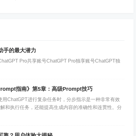
是我们在享受科技便利的同时需要反思的问题。
们的问题越来越少，反而可能引发更多、更复杂的问题。正
解决一个问题更重要，因为解决问题也许仅仅是数学上或实
性、从新的角度看旧问题，却需要创造性的想象力，而且标
智能助手的最大潜力
atGPT Pro共享账号ChatGPT Pro独享账号ChatGPT独
技的力量解决问题，更需要培养提出问题、思考问题的能
醒的头脑，能够独立思考，勇于创新。只有这样，我们才能
rompt指南》第5章：高级Prompt技巧
推动社会的不断进步。
示在使用ChatGPT进行复杂任务时，分步指示是一种非常有效
虽然解决了大量的已知问题，但也引发了许多新的未知问题
理解和执行任务，还能提高生成内容的准确性和连贯性。分
是会变得更加复杂和多样。我们需要保持好奇心和探索精
创新去寻找答案，推动人类社会不断向前发展。
最可靠？用户体验大揭秘