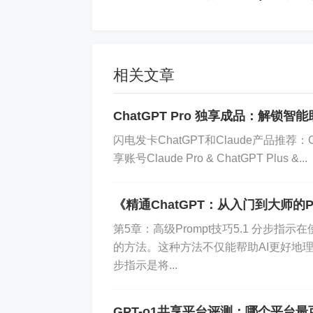
了独立思考和深入研究的价值？这些都
因此，互联网和人工智能不仅不会让我
相关文章
如爱因斯坦所说：“提出一个问题往往比
验上的技能而已，而提出新问题、可能
ChatGPT Pro 独享成品：解锁
志着科学的真正进步。”
闪电发卡ChatGPT和Claude产品推荐：Ch
享账号Claude Pro & ChatGPT Plus &...
在未来的世界里，我们不仅需要借助科
力。我们要学会在信息的海洋中保持清
《精通ChatGPT：从入门到大师的P
在面对新问题、新挑战时，从容应对，
第5章：高级Prompt技巧5.1 分步指
总的来说，互联网和人工智能的普及，
的方法。这种方法不仅能帮助AI更好地
和挑战。我们的问题不会因此减少，而
步指示是将...
神，勇于面对这些新的问题，用智慧和
GPT-o1共享平台评测：哪个平台