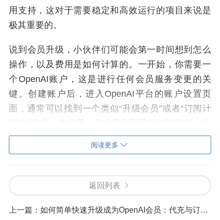
用支持，这对于需要稳定和高效运行的项目来说是
极其重要的。
说到会员升级，小伙伴们可能会第一时间想到怎么
操作，以及费用是如何计算的。一开始，你需要一
个OpenAI账户，这是进行任何会员服务变更的关
键。创建账户后，进入OpenAI平台的账户设置页
面，通常可以找到一个类似“升级会员”或者“订阅计
划”的选项。在这里，你会看到不同的订阅级别，比
如基础会员、高级会员等，根据自己的需求和预算
阅读更多
选择合适的计划。每个计划都附带相关的价格说
明，有些还会提供免费试用期以供考量。在完成计
划选择后，按照提示进行支付即可完成升级，不同
返回列表
地区可能支持不同的支付方式，包括信用卡、PayP
上一篇：
如何简单快速升级成为OpenAI会员：代充与订阅攻略
al等。