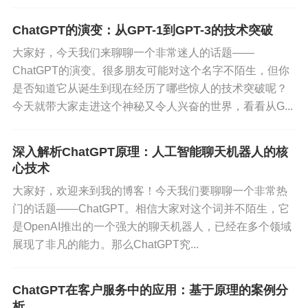
再复杂一点的概念是“注意力机制”，这也是Transfor
ChatGPT的演变：从GPT-1到GPT-3的技术突破
mer模型优越于其他模型的一个关键原因。简单来
大家好，今天我们来聊聊一个非常迷人的话题——
说，注意力机制允许模型在生成每个词的时候，不
ChatGPT的演变。很多朋友可能对这个名字不陌生，但你
是仅仅依据前一个词，而是通过“注意”整个输入序列
是否知道它从诞生到现在经历了哪些惊人的技术突破呢？
中的所有位置，从而生成更上下文一致、更具逻辑
今天就带大家走进这个神秘又令人兴奋的世界，看看从G...
性的文本。
训练数据和偏见
深入解析ChatGPT原理：人工智能聊天机器人的核
心技术
尽管ChatGPT非常强大，但它也有一些局限性。其
大家好，欢迎来到我的博客！今天我们要聊聊一个非常热
中一个主要的问题是训练数据。模型的表现高度依
门的话题——ChatGPT。相信大家对这个词并不陌生，它
赖于它所学到的文本数据。如果训练数据中存在偏
是OpenAI推出的一个强大的聊天机器人，已经在多个领域
展现了非凡的能力。那么ChatGPT究...
见或错误信息，这些问题可能也会反映在模型生成
的回答中。因此，开发团队在训练和微调的过程中
会尽量减少这些偏见，但完全消除是不现实的。
ChatGPT在客户服务中的应用：基于原理的案例分
析