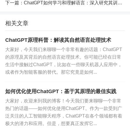
下一篇：
ChatGPT如何学习和理解语言：深入研究其训练方法
开始的提示。这个输入会被转换成一种模型能理解
的形式，我们称之为“向量”。
相关文章
理解和生成
：模型接收到这些向量后，会通过几个
层次的神经网络进行处理。其实，简单来说，模型
ChatGPT原理科普：解读其自然语言处理技术
会尝试“猜测”下面一个词应该是什么。这是一种概率
大家好，今天我们来聊聊一个非常有趣的话题：ChatGPT
的计算，每个词都有一个出现的概率。然后，模型
的原理及其背后的自然语言处理技术。你可能已经在日常
生活中接触过ChatGPT，比如在一些聊天机器人应用中，
会从中选择一个最佳的答案，继续生成下一个词，
或者作为智能客服的替代。那它究竟是如何...
依此类推，直到生成完整的一段话。
输出处理
：最后，生成的向量会被转换回人类能读
如何优化使用ChatGPT：基于其原理的最佳实践
懂的文本。这时候，你就能看到一个完整的、连贯
大家好，欢迎来到我的博客！今天我们要来聊聊一个非常
的回答或对话内容了。
热门的话题——如何优化使用ChatGPT。作为一款受到广
泛关注的人工智能聊天程序，ChatGPT在各个领域都有着
注意力机制
极大的潜力和应用。但是，想要真正发挥它...