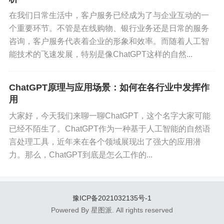
应用场景
在我们日常生活中，客户服务已经成为了与企业互动的一
个重要环节。不管是在线购物、银行业务还是日常的服务
聊了这么多原理和技术，让我们看看ChatGPT有哪
咨询，客户服务代表着企业的形象和效率。而随着人工智
些实际的应用场景：
能技术的飞速发展，特别是像ChatGPT这样的自然...
客服和支持
：许多公司已经开始使用ChatGPT来处
ChatGPT原理与应用场景：如何在各行业中发挥作
理客户的基本问题和查询，这不仅提高了效率，还
用
降低了人工成本。
大家好，今天我们来聊一聊ChatGPT，这个名字大家可能
已经不陌生了。ChatGPT作为一种基于人工智能的自然语
内容生成
：无论是写文章、生成代码、创作故事还
言处理工具，近年来在各个领域展现出了强大的应用潜
是编写报告，ChatGPT都能帮你快速生成高质量的
力。那么，ChatGPT到底是怎么工作的...
内容。
教育和辅导
：学生可以使用ChatGPT来解答问题、
豫ICP备2021032135号-1
学习新知识或者获得写作方面的建议。
Powered By 星图派. All rights reserved