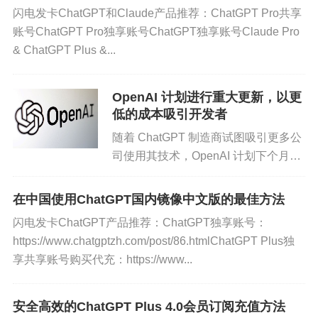
闪电发卡ChatGPT和Claude产品推荐：ChatGPT Pro共享
学习进度和不足之处，从而进行针对性的强化学
账号ChatGPT Pro独享账号ChatGPT独享账号Claude Pro
习。
& ChatGPT Plus &...
创意写作辅导
：写作是很多学生头疼的问题。ChatG
PT可以帮助学生梳理思路，提供写作建议，甚至可
OpenAI 计划进行重大更新，以更
低的成本吸引开发者
以一起构思故事情节，激发学生的创作热情。
随着 ChatGPT 制造商试图吸引更多公
编程教学
：对于学习编程的学生来说，ChatGPT可
司使用其技术，OpenAI 计划下个月为
以解释代码、指导项目开发，甚至帮助调试程序。
开发人员推出重大更新，以便更便宜、
这对于新手编程者来说，是一个非常实用的工具。
更快速地构建基于其人工智能模型的软
在中国使用ChatGPT国内镜像中文版的最佳方法
件应用程序。该计划告诉路透社。这些
闪电发卡ChatGPT产品推荐：ChatGPT独享账号：
如何有效利用ChatGPT？
更新包括在其开发...
https://www.chatgptzh.com/post/86.htmlChatGPT Plus独
享共享账号购买代充：https://www...
尽管ChatGPT有着诸多优势，但要充分发挥其作
用，还需注意以下几点：
安全高效的ChatGPT Plus 4.0会员订阅充值方法