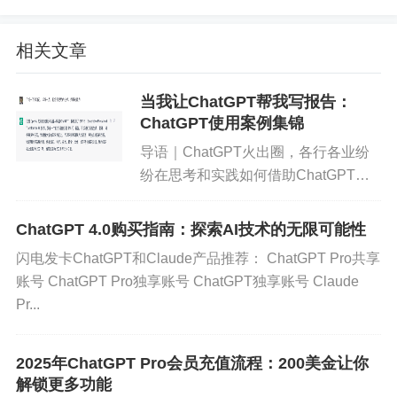
参与感和自信心。
ChatGPT在教育中的应用
相关文章
在线辅导和答疑
：ChatGPT可以作为在线辅导老
当我让ChatGPT帮我写报告：
师，回答学生在学习过程中遇到的各种问题。无论
ChatGPT使用案例集锦
是数学、物理、化学等理科，还是语文、历史等文
导语｜ChatGPT火出圈，各行各业纷
科，ChatGPT都能提供及时有效的帮助。
纷在思考和实践如何借助ChatGPT降
本增效。用户研究工作中涉及到大量知
语言学习助手
：对于学习外语的学生来说，ChatGP
识获取、文本总结、数据分析、价值洞
ChatGPT 4.0购买指南：探索AI技术的无限可能性
T是一个绝佳的练习伙伴。它不仅能提供词汇和语法
察等工作，无疑也是ChatGPT发挥作
闪电发卡ChatGPT和Claude产品推荐： ChatGPT Pro共享
的解释，还能进行对话练习，帮助学生提高口语和
用的场景之一。本文...
账号 ChatGPT Pro独享账号 ChatGPT独享账号 Claude
写作能力。
Pr...
智能评测和反馈
：通过ChatGPT，学生可以进行模
拟考试和练习，系统会根据其表现给出评估和改进
2025年ChatGPT Pro会员充值流程：200美金让你
解锁更多功能
建议。这种即时反馈机制，有助于学生了解自己的