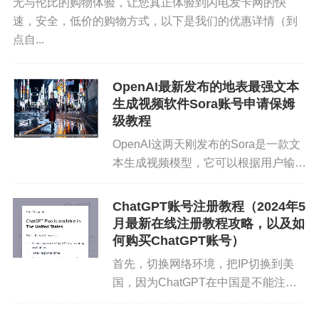
无与伦比的购物体验，让您真正体验到闪电发卡网的快
速，安全，低价的购物方式，以下是我们的优惠详情（到
点自...
OpenAI最新发布的地表最强文本
生成视频软件Sora账号申请保姆
级教程
OpenAI这两天刚发布的Sora是一款文
本生成视频模型，它可以根据用户输入
的文本描述生成高清视频，支持长达
购买ChatGPT Plus的方式有多种，用户可以直接在OpenA
60秒的视频生成，提供多角度镜头切
ChatGPT账号注册教程（2024年5
I官方网站进行订阅，也可以通过一些中介公司提供的代购
换，能够模拟物理效果，如咬痕或踩奶
月最新在线注册教程攻略，以及如
服务。为了避免可能出现的风险，建议用户直接在官方网
效果，甚至可以从图片生成...
何购买ChatGPT账号）
站进行订阅，但是官网订阅需要国外信用卡，用户可以根
首先，切换网络环境，把IP切换到美
据情况去进行选择。
国，因为ChatGPT在中国是不能注册
的。 第二，打开ChatGPT官网进行注
总结来说，ChatGPT Plus是一个定价合理且功能强大的高