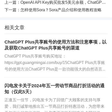
上一篇：
OpenAI API Key购买批发5美元余额，ChatGPT模型GPT3.5、GPT4.0直连APIKey和转发APIKey购买批发代充值，可自定义余额，安全稳定不限速
5、可以使用DALLE 3绘图，可以识别图片进行分析
下一篇：
怎样使用Sora？Sora产品介绍和使用教程攻略
6、可以进行文件分析处理，代码解释器运行等功能
相关文章
7、可以创建和使用GPTs，可以很方便的使用GPTStore上
的各种应用。
ChatGPT Plus共享账号的使用方法和注意事项，以
及获取ChatGPT Plus共享账号的渠道
而ChatGPT普通版本只能使用文字对话和语音对话两种功
ChatGPT Plus共享账号购买地址：
能，其他的功能均无法使用，而且只能回答相对比较简单
https://gpt.guangmingai.com/buy/15ChatGPT Plus共享账
的提问，且受用户访问量限制，用户体验较差。
号的使用方法ChatGPT Plus是一款功能强大的自然语言...
闪电发卡关于2024年五一劳动节商品打折活动的通
知（仅此5天）
正逢五一佳节，闪电发卡为了回馈广大顾客的支持与厚
爱，我们诚挚地推出五一节商品打折特惠活动，为您带来