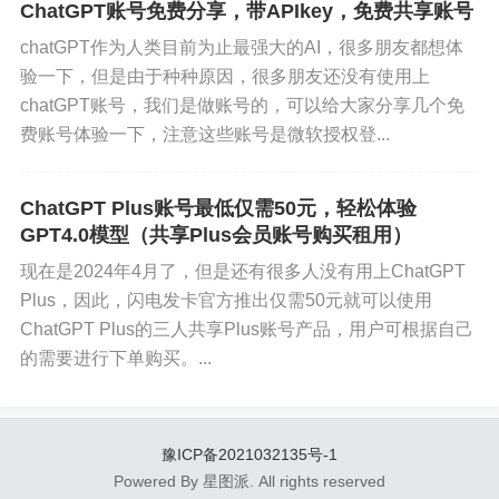
册，https://chat.openai.com/auth/login
ChatGPT账号免费分享，带APIkey，免费共享账号
级订阅计划，每月20美元的价格相对于其提供的特异功能
第三，...
chatGPT作为人类目前为止最强大的AI，很多朋友都想体
来说具有很强的竞争力。欢迎用户根据个人需求和经济实
验一下，但是由于种种原因，很多朋友还没有使用上
力进行选择。
chatGPT账号，我们是做账号的，可以给大家分享几个免
费账号体验一下，注意这些账号是微软授权登...
二、ChatGPT Plus购买攻略
ChatGPT Plus账号最低仅需50元，轻松体验
ChatGPT Plus是OpenAI推出的高级订阅计划，价格为每
GPT4.0模型（共享Plus会员账号购买租用）
月20美元（约合人民币146元）。购买ChatGPT Plus可以
现在是2024年4月了，但是还有很多人没有用上ChatGPT
享受更快的响应速度、优先接入新功能以及更稳定的服
Plus，因此，闪电发卡官方推出仅需50元就可以使用
务。对于想要获得更好聊天体验的用户来说，购买ChatGP
ChatGPT Plus的三人共享Plus账号产品，用户可根据自己
T Plus是一个不错的选择。
的需要进行下单购买。...
1、直接官网订阅
豫ICP备2021032135号-1
购买ChatGPT Plus最直接的方式就是在OpenAI的官方网
Powered By 星图派. All rights reserved