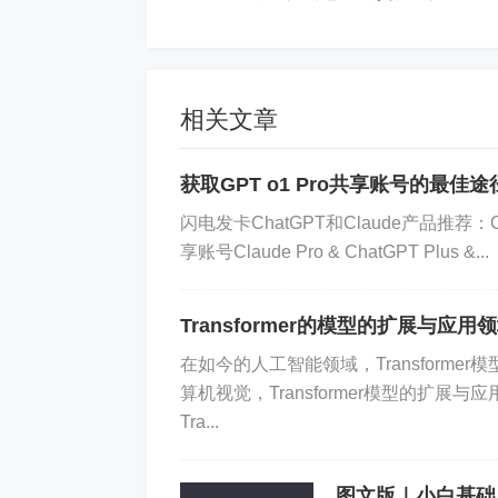
司加入并发现新的用例，随着该技
肯定会继续增长。
机器学习与生成
相关文章
获取GPT o1 Pro共享账号的最
机器学习
是指人工智能的一个分支
的一个例子是 DALL-E 能够根
闪电发卡ChatGPT和Claude产品推荐：Ch
享账号Claude Pro & ChatGPT Plus &...
因此，生成式人工智能是一种机器
工智能。
Transformer的模型的扩展与应用领域
在如今的人工智能领域，Transform
算机视觉，Transformer模型的扩
哪些系统使用生
Tra...
生成式人工智能用于任何利用人工
图文版｜小白基础 