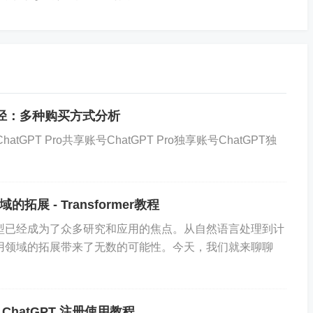
术越来越融入日常流程，围绕生成式人工智能的讨论
式人工智能有什么关系？
佳途径：多种购买方式分析
，它教导系统根据其训练的数据进行预测。
这种预测
据您输入的提示通过辨别提示的实际含义来创建图像。
atGPT Pro共享账号ChatGPT Pro独享账号ChatGPT独
学习框架，但并非所有机器学习框架都不是生成式人
的拓展 - Transformer教程
er模型已经成为了众多研究和应用的焦点。从自然语言处理到计
展与应用领域的拓展带来了无数的可能性。今天，我们就来聊聊
成式人工智能？
智能输出全新属性的人工智能算法或模型。
最初引发
ChatGPT 注册使用教程