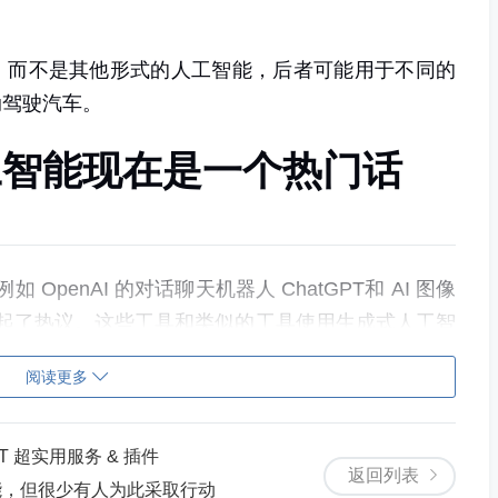
，而不是
其他形式的人工智能
，后者可能用于不同的
动驾驶汽车。
工智能现在是一个热门话
如 OpenAI 的对话聊天机器人
ChatGPT
和 AI 图像
引起了热议。
这些工具和类似的工具使用生成式人工智
算机代码
、
论文
、电子邮件、社交媒体标题、
图像
、
阅读更多
变人们目前的做事方式。
就积累了超过 100 万用户。
许多其他公司也纷纷加入
T 超实用服务 & 插件
返回列表
谷歌
、
微软的 Bing
和
Anthropic
。
随着越来越多的公
能，但很少有人为此采取行动