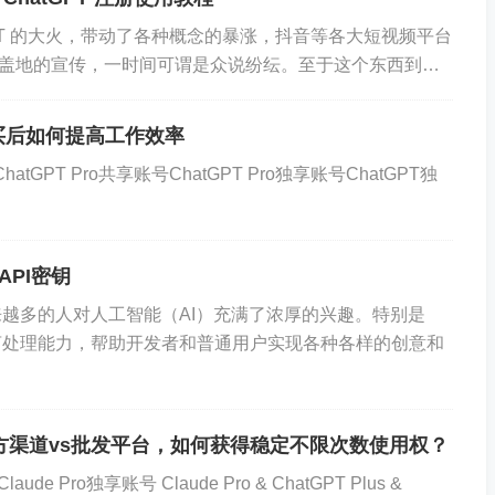
的例子是 ChatGPT 和 DALL-E。
GPT 的大火，带动了各种概念的暴涨，抖音等各大短视频平台
盖地的宣传，一时间可谓是众说纷纭。至于这个东西到底
潮后，许多公司开发了自己的生成式人工智能模型。
还是各位实际跟随教程使用后再说吧。本...
不限于）
Google Bard
、
Bing Chat
、
Claude
、
PaLM
号购买后如何提高工作效率
atGPT Pro共享账号ChatGPT Pro独享账号ChatGPT独
生成艺术？
API密钥
艺术训练的人工智能模型创建的。
该模型接受了互联
越多的人对人工智能（AI）充满了浓厚的兴趣。特别是
使用这些数据来学习图片风格，然后在个人通过文本
然语言处理能力，帮助开发者和普通用户实现各种各样的创意和
术作品。
例是
DALL-E
。
然而，市场上还有很多其他人工智能生
也同样好，并且可以满足不同的要求。
Bing 的图像生
：官方渠道vs批发平台，如何获得稳定不限次数使用权？
DALL-E 2 的更高级版本，目前被 ZDNET 视为
e Pro独享账号 Claude Pro & ChatGPT Plus &