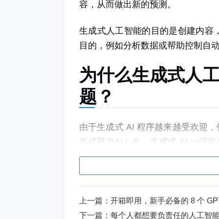
容，从而做出新的预测。
生成式人工智能的目的是创建内容
目的，例如分析数据或帮助控制自
为什么生成式人
题？
由于生成式 AI 程序越来越受欢迎，例
生成器
DALL-E
，生成式 AI 一词
能在几秒钟内生成新内容，包括
计
诗歌、
Excel 公式
等，这有可能改
ChatGPT 非常受欢迎，推出后一周
上一篇：
开箱即用，新手必备的 8 个 GP
生成式人工智能领域的竞争，包括
下一篇：
每个人都想要负责任的人工智