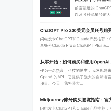
人们对生成式人工智能的广泛兴趣的最突出
前言最近的 Chat
以及各种流量号铺天
然而，在看到生成式人工智能的热
是什么？有什么用？
这个不断增长的工具列表包括（但
ChatGPT Pro 200美元会员账
2
、
LLaMA
等。
闪电发卡ChatGPT和Claude产品推荐：Ch
什么是人工智能
享账号Claude Pro & ChatGPT Plus &...
从零开始：如何购买和使用OpenAI 
生成式人工智能艺术是由经过现有
作为一名热衷于科技的博主，我发现越来
网上数十亿张图像的训练。
该模型
OpenAI的API，它提供了强大的自
提示时利用这种洞察力生成新的艺
项目。今天，我将带大...
人工智能艺术生成器的一个流行示
成器，它们的性能即使不是更强，
Midjourney账号购买避坑指南
成器
是微软对该技术的采用，它利用了 
闪电发卡ChatGPT和Claude产品推荐： Claud