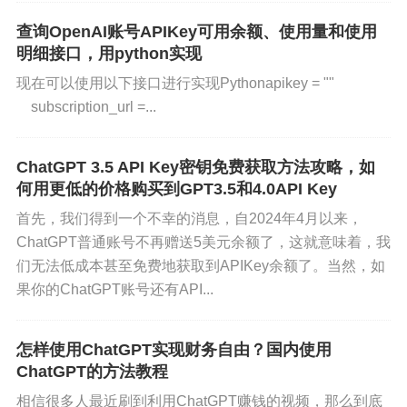
一种语言翻译成另一种语言，例如中英文、日英文
等。
查询OpenAI账号APIKey可用余额、使用量和使用
明细接口，用python实现
智能问答：ChatGPT 可以回答你的各种问题，无论
现在可以使用以下接口进行实现Pythonapikey = ""
是关于学习、工作、生活、娱乐等方面的问题，你
subscription_url =...
只需在聊天框中输入问题，它会根据之前学习的大
量数据提供回答。
ChatGPT 3.5 API Key密钥免费获取方法攻略，如
何用更低的价格购买到GPT3.5和4.0API Key
自然语言生成：如果你需要写作业或者写文章，Ch
首先，我们得到一个不幸的消息，自2024年4月以来，
atGPT 可以帮助你生成文章或者段落，你可以提供
ChatGPT普通账号不再赠送5美元余额了，这就意味着，我
关键词或者主题，ChatGPT 会自动为你生成相应的
们无法低成本甚至免费地获取到APIKey余额了。当然，如
内容。
果你的ChatGPT账号还有API...
学习辅助：如果你在学习中遇到困难或者需要某些
怎样使用ChatGPT实现财务自由？国内使用
知识的补充，ChatGPT 可以提供相关的知识和帮
ChatGPT的方法教程
助，例如数学公式、历史事件等等。
相信很多人最近刷到利用ChatGPT赚钱的视频，那么到底