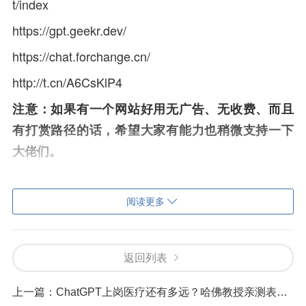
t/index
https://gpt.geekr.dev/
https://chat.forchange.cn/
http://t.cn/A6CsKlP4
注意：如果有一个网站好用无广告、无收费、而且
有打赏路径的话，希望大家有能力也稍微支持一下
大佬们。
二、ChatGPT能为我们做什么？
阅读更多
写文字文案等重度工作者应该已经离不开ChatG
PT了吧，程序员群体估摸着很多也是重度使用
者，以ChatGPT为首的相关技术现在已经被誉
返回列表
为当代的蒸汽机发明，未来会逐步的进入到我们
的日常生活中，当然它还有更多好用的功能！！
上一篇：
ChatGPT上岗医疗还有多远？哈佛教授亲测表现接近医生，云知声被曝打造行业版