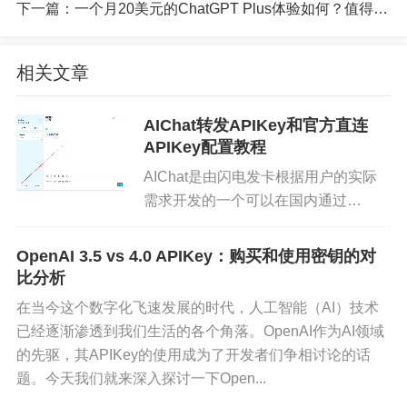
下一篇：
一个月20美元的ChatGPT Plus体验如何？值得购买吗？
写作辅助：ChatGPT 可以帮助你写文章、论文、报
告等，根据你提供的关键词和主题，自动生成相应
相关文章
的文章段落和内容，大大提高了写作的效率和质
量。
AIChat转发APIKey和官方直连
APIKey配置教程
创意生成：ChatGPT 可以帮助你在创作中提供灵感
AIChat是由闪电发卡根据用户的实际
和创意，你只需提供主题或者想法，它可以为你生
需求开发的一个可以在国内通过
成一些新颖有趣的想法，启发你的创造力和想象
ChatGPT API使用ChatGPT的工具软
力。
件，该软件功能强大，使用方便，集成
OpenAI 3.5 vs 4.0 APIKey：购买和使用密钥的对
了ChatGPT，Gemini Pro等接口，该
比分析
代码生成：ChatGPT 可以帮助你生成代码，例如可
文章...
在当今这个数字化飞速发展的时代，人工智能（AI）技术
以根据你提供的任务和要求，自动生成相应的代
已经逐渐渗透到我们生活的各个角落。OpenAI作为AI领域
码，提高了代码编写的效率和质量。
的先驱，其APIKey的使用成为了开发者们争相讨论的话
题。今天我们就来深入探讨一下Open...
语言翻译：ChatGPT 可以帮助你进行语言翻译，将