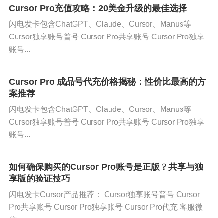
四、如何判断性价比？
Cursor Pro充值攻略：20美金升级的最佳选择
闪电发卡包含ChatGPT、Claude、Cursor、Manus等
那么，到底该如何判断共享版和独享版的性价比
Cursor独享账号普号 Cursor Pro共享账号 Cursor Pro独享
呢？这里我给大家提供几个实用的建议：
账号...
根据使用频率判断
如果你每天都需要使用Cursor Pro进行高强度开发，
Cursor Pro 成品号代充价格揭秘：性价比最高的方
案推荐
那么独享版显然是更好的选择。因为独享版可以确
保你在任何时候都能获得最佳的使用体验。而如果
闪电发卡包含ChatGPT、Claude、Cursor、Manus等
Cursor独享账号普号 Cursor Pro共享账号 Cursor Pro独享
你只是偶尔使用，或者使用频率不高，那么共享版
账号...
就足够了。
根据团队规模判断
如何确保购买的Cursor Pro账号是正版？共享与独
如果你是独立开发者，独享版可能是更好的选择。
享版的验证技巧
但如果你是一个小型团队，共享版可以大大降低成
闪电发卡Cursor产品推荐： Cursor独享账号普号 Cursor
本。需要注意的是，团队规模越大，共享版的资源
Pro共享账号 Cursor Pro独享账号 Cursor Pro代充 客服微