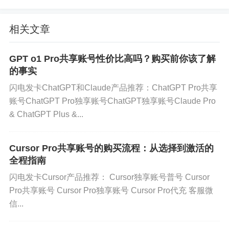
或延迟。其次，共享版的安全性相对较低，因为账
号信息可能会被多人共享，增加了数据泄露的风
相关文章
险。
GPT o1 Pro共享账号性价比高吗？购买前你该了解
三、独享版的优缺点
的事实
独享版的最大优势就是资源独占。无论你进行多么
闪电发卡ChatGPT和Claude产品推荐：ChatGPT Pro共享
账号ChatGPT Pro独享账号ChatGPT独享账号Claude Pro
复杂的操作，都不会受到其他用户的干扰，使用体
& ChatGPT Plus &...
验非常流畅。此外，独享版的安全性更高，因为账
号信息只有你一个人知道，数据泄露的风险大大降
Cursor Pro共享账号的购买流程：从选择到激活的
低。
全程指南
但独享版的缺点也很明显，那就是价格较高。如果
闪电发卡Cursor产品推荐： Cursor独享账号普号 Cursor
你是一个独立开发者或者小型团队，独享版的成本
Pro共享账号 Cursor Pro独享账号 Cursor Pro代充 客服微
信...
可能会让你感到压力。